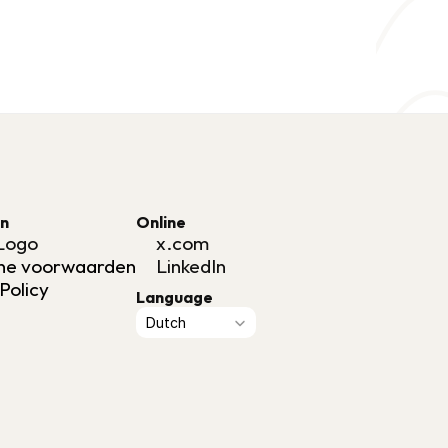
n
Online
Logo
x.com
ne voorwaarden
LinkedIn
Policy
Language
t
Select Language
Dutch