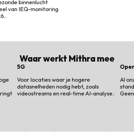
zonde binnenlucht 
eel van IEQ-monitoring 
26.
Waar werkt Mithra mee
5G
Open
oge 
Voor locaties waar je hogere 
Al on
datasnelheden nodig hebt, zoals 
stan
ringt 
videostreams en real-time AI-analyse.
Geen 