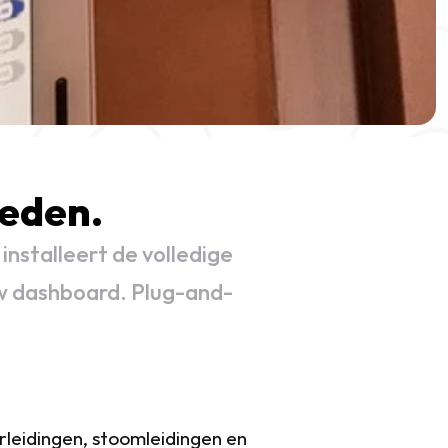
heden.
nstalleert de volledige
w dashboard. Plug-and-
eidingen, stoomleidingen en 