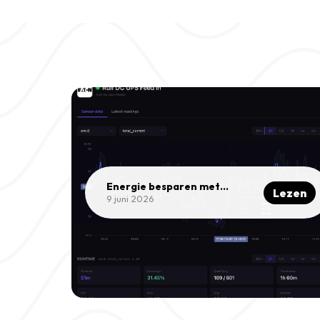
Energie besparen met
Lezen
inzicht in je verbruik |
9 juni 2026
Mithra