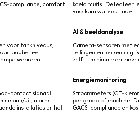
CS-compliance, comfort 
koelcircuits. Detecteer l
voorkom waterschade.
AI & beeldanalyse
en voor tankniveaus, 
Camera-sensoren met edg
voorraadbeheer. 
tellingen en herkenning.
drempelwaarden.
zelf — minimale dataove
Energiemonitoring
oog-contact signaal 
Stroommeters (CT-klemme
hine aan/uit, alarm 
per groep of machine. De
ande installaties en het 
GACS-compliance en kost