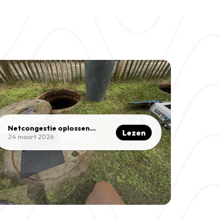
Netcongestie oplossen
Lezen
zonder netverzwaring
24 maart 2026