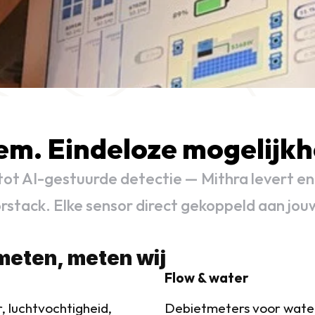
em. Eindeloze mogelijk
t AI-gestuurde detectie — Mithra levert en i
tack. Elke sensor direct gekoppeld aan jou
 meten, meten wij
Flow & water
 luchtvochtigheid, 
Debietmeters voor waterl