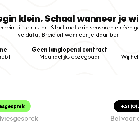
gin klein. Schaal wanneer je wi
errein uit te rusten. Start met drie sensoren en één 
live data. Breid uit wanneer je klaar bent.
ame
Geen langlopend contract
hebt
Maandelijks opzegbaar
Wij hel
iesgesprek
 +31 (0)
dviesgesprek
Bel voor