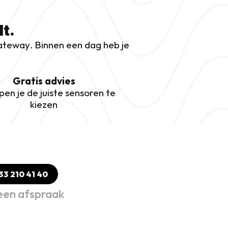
lt.
gateway. Binnen een dag heb je 
Gratis advies
pen je de juiste sensoren te 
kiezen
 33 210 41 40
 een afspraak