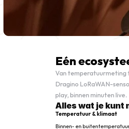
Eén ecosyste
Van temperatuurmeting to
Dragino LoRaWAN-sensors
play, binnen minuten live.
Alles wat je kunt
Temperatuur & klimaat
Binnen- en buitentemperatuur,