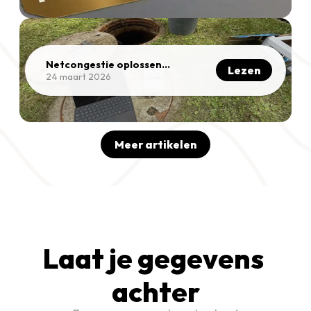
Netcongestie oplossen
Lezen
zonder netverzwaring
24 maart 2026
Meer artikelen
Laat je gegevens 
achter