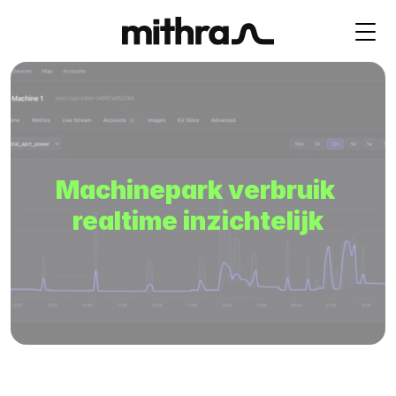
Machinepark verbruik 
realtime inzichtelijk