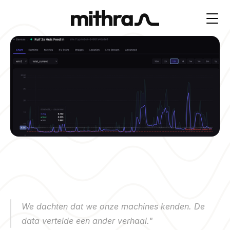
We dachten dat we onze machines kenden. De 
data vertelde een ander verhaal."